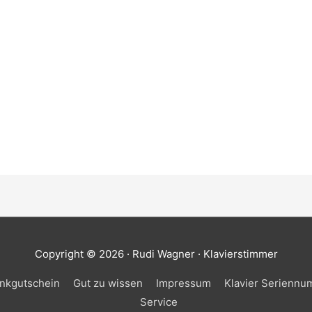
Copyright © 2026 · Rudi Wagner · Klavierstimmer
nkgutschein
Gut zu wissen
Impressum
Klavier Serienn
Service